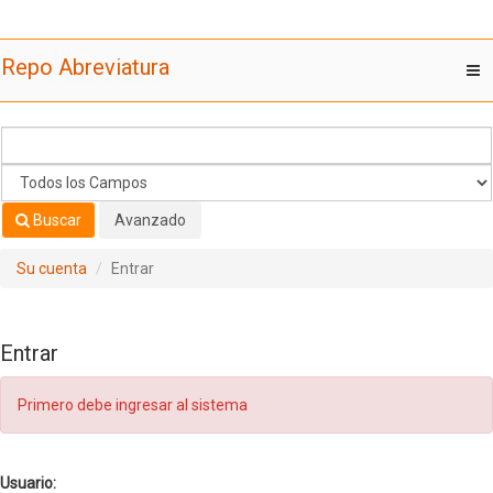
Saltar al contenido
Repo Abreviatura
T
nav
Buscar
Avanzado
Su cuenta
Entrar
Entrar
Primero debe ingresar al sistema
Usuario: