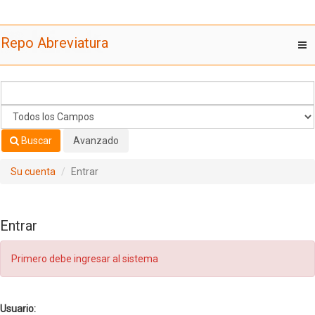
Saltar al contenido
Repo Abreviatura
T
nav
Buscar
Avanzado
Su cuenta
Entrar
Entrar
Primero debe ingresar al sistema
Usuario: