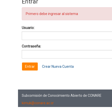
Entrar
Primero debe ingresar al sistema
Usuario:
Contraseña:
Crear Nueva Cuenta
Subcomisión de Conocimiento Abierto de CONARE
kimuk@conare.ac.cr