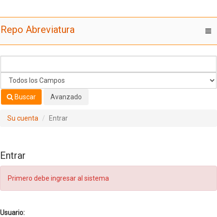
Saltar al contenido
Repo Abreviatura
T
nav
Buscar
Avanzado
Su cuenta
Entrar
Entrar
Primero debe ingresar al sistema
Usuario: