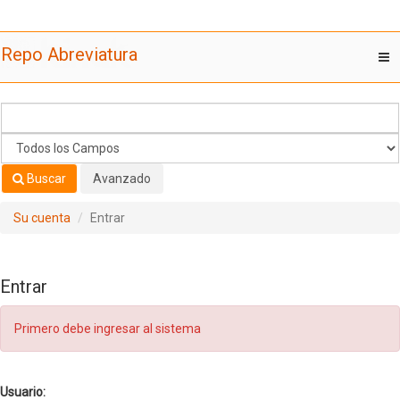
Saltar al contenido
Repo Abreviatura
T
nav
Buscar
Avanzado
Su cuenta
Entrar
Entrar
Primero debe ingresar al sistema
Usuario: