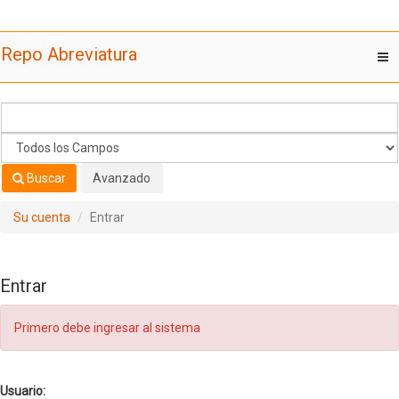
Saltar al contenido
Repo Abreviatura
T
nav
Buscar
Avanzado
Su cuenta
Entrar
Entrar
Primero debe ingresar al sistema
Usuario: