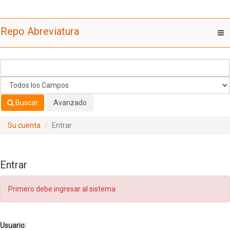
Saltar al contenido
Repo Abreviatura
T
nav
Buscar
Avanzado
Su cuenta
Entrar
Entrar
Primero debe ingresar al sistema
Usuario: