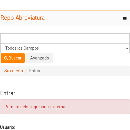
Saltar al contenido
Repo Abreviatura
T
nav
Buscar
Avanzado
Su cuenta
Entrar
Entrar
Primero debe ingresar al sistema
Usuario: