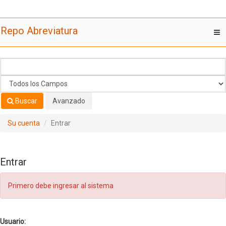
Saltar al contenido
Repo Abreviatura
T
nav
Buscar
Avanzado
Su cuenta
Entrar
Entrar
Primero debe ingresar al sistema
Usuario: