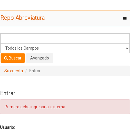
Saltar al contenido
Repo Abreviatura
T
nav
Buscar
Avanzado
Su cuenta
Entrar
Entrar
Primero debe ingresar al sistema
Usuario: