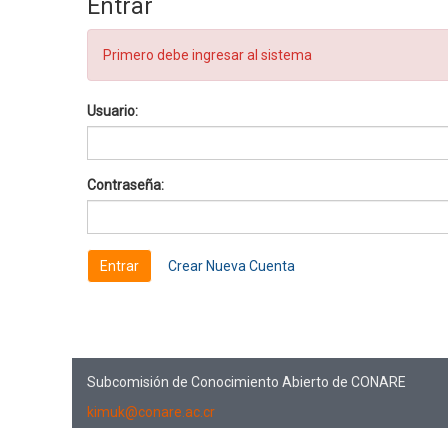
Entrar
Primero debe ingresar al sistema
Usuario:
Contraseña:
Crear Nueva Cuenta
Subcomisión de Conocimiento Abierto de CONARE
kimuk@conare.ac.cr