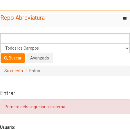
Saltar al contenido
Repo Abreviatura
T
nav
Buscar
Avanzado
Su cuenta
Entrar
Entrar
Primero debe ingresar al sistema
Usuario: