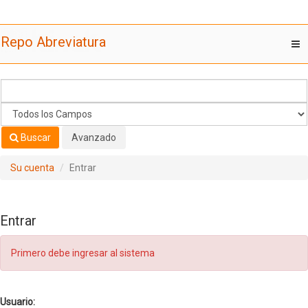
Saltar al contenido
Repo Abreviatura
T
nav
Buscar
Avanzado
Su cuenta
Entrar
Entrar
Primero debe ingresar al sistema
Usuario: