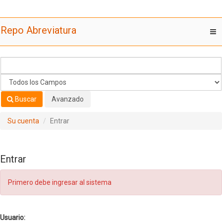
Saltar al contenido
Repo Abreviatura
T
nav
Buscar
Avanzado
Su cuenta
Entrar
Entrar
Primero debe ingresar al sistema
Usuario: