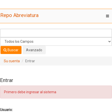
Saltar al contenido
Repo Abreviatura
T
nav
Buscar
Avanzado
Su cuenta
Entrar
Entrar
Primero debe ingresar al sistema
Usuario: