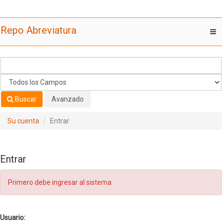
Saltar al contenido
Repo Abreviatura
T
nav
Buscar
Avanzado
Su cuenta
Entrar
Entrar
Primero debe ingresar al sistema
Usuario: