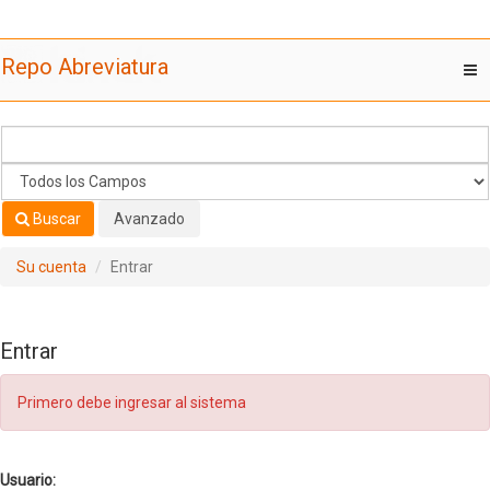
Saltar al contenido
Repo Abreviatura
T
nav
Buscar
Avanzado
Su cuenta
Entrar
Entrar
Primero debe ingresar al sistema
Usuario: