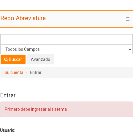
Saltar al contenido
Repo Abreviatura
T
nav
Buscar
Avanzado
Su cuenta
Entrar
Entrar
Primero debe ingresar al sistema
Usuario: