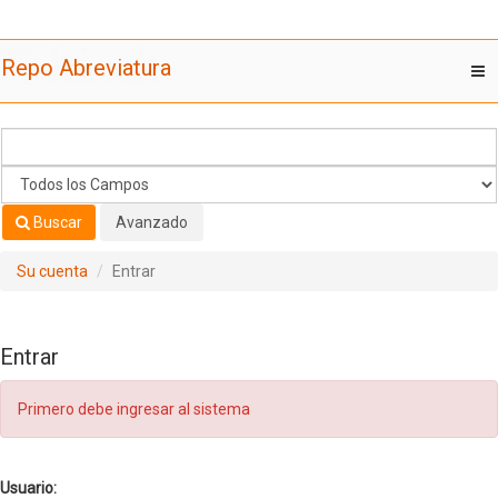
Saltar al contenido
Repo Abreviatura
T
nav
Buscar
Avanzado
Su cuenta
Entrar
Entrar
Primero debe ingresar al sistema
Usuario: