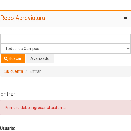
Saltar al contenido
Repo Abreviatura
T
nav
Buscar
Avanzado
Su cuenta
Entrar
Entrar
Primero debe ingresar al sistema
Usuario: