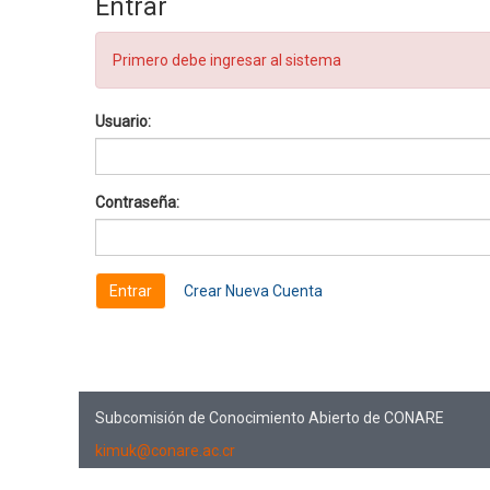
Entrar
Primero debe ingresar al sistema
Usuario:
Contraseña:
Crear Nueva Cuenta
Subcomisión de Conocimiento Abierto de CONARE
kimuk@conare.ac.cr