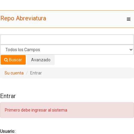
Saltar al contenido
Repo Abreviatura
T
nav
Buscar
Avanzado
Su cuenta
Entrar
Entrar
Primero debe ingresar al sistema
Usuario: