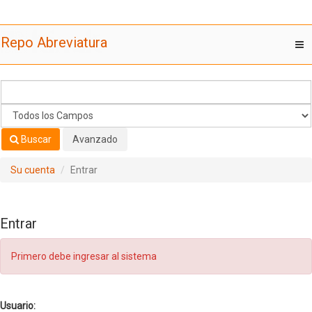
Saltar al contenido
Repo Abreviatura
T
nav
Buscar
Avanzado
Su cuenta
Entrar
Entrar
Primero debe ingresar al sistema
Usuario: