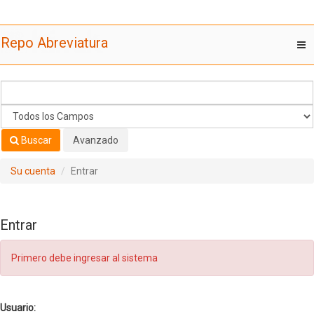
Saltar al contenido
Repo Abreviatura
T
nav
Buscar
Avanzado
Su cuenta
Entrar
Entrar
Primero debe ingresar al sistema
Usuario: