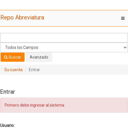
Saltar al contenido
Repo Abreviatura
T
nav
Buscar
Avanzado
Su cuenta
Entrar
Entrar
Primero debe ingresar al sistema
Usuario: