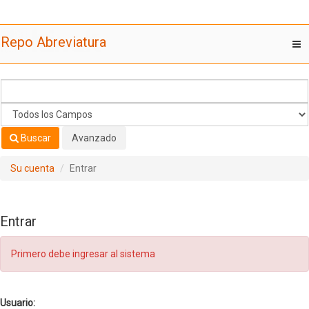
Saltar al contenido
Repo Abreviatura
T
nav
Buscar
Avanzado
Su cuenta
Entrar
Entrar
Primero debe ingresar al sistema
Usuario: