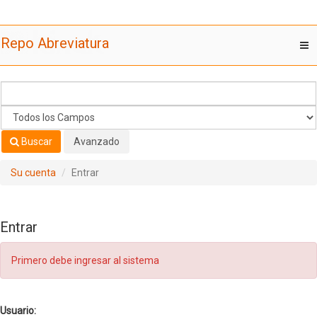
Saltar al contenido
Repo Abreviatura
T
nav
Buscar
Avanzado
Su cuenta
Entrar
Entrar
Primero debe ingresar al sistema
Usuario: