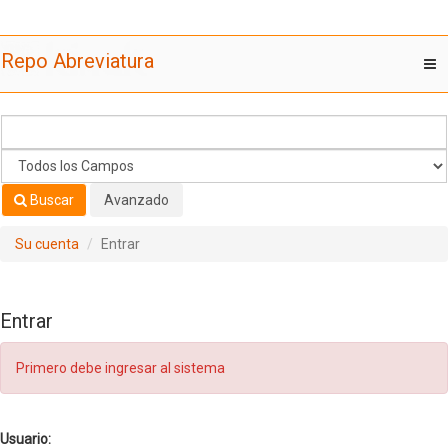
Saltar al contenido
Repo Abreviatura
T
nav
Buscar
Avanzado
Su cuenta
Entrar
Entrar
Primero debe ingresar al sistema
Usuario: