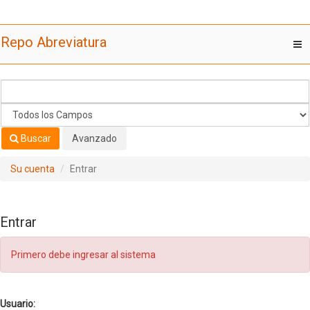
Saltar al contenido
Repo Abreviatura
T
nav
Buscar
Avanzado
Su cuenta
Entrar
Entrar
Primero debe ingresar al sistema
Usuario: