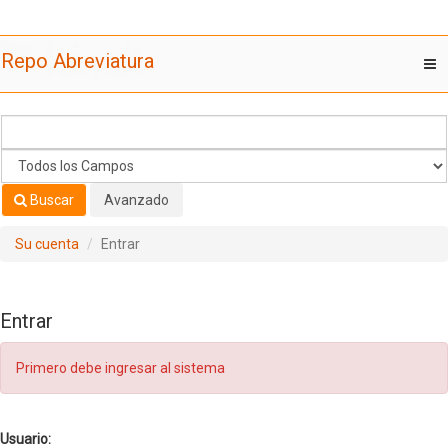
Saltar al contenido
Repo Abreviatura
T
nav
Buscar
Avanzado
Su cuenta
Entrar
Entrar
Primero debe ingresar al sistema
Usuario: