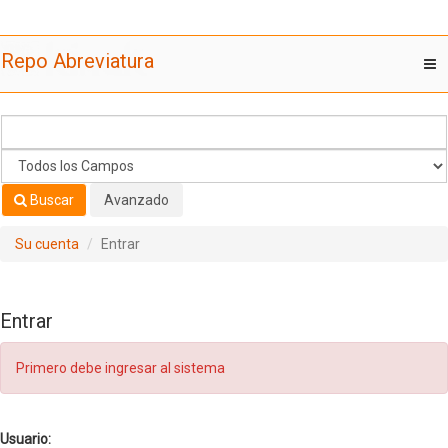
Saltar al contenido
Repo Abreviatura
T
nav
Buscar
Avanzado
Su cuenta
Entrar
Entrar
Primero debe ingresar al sistema
Usuario: