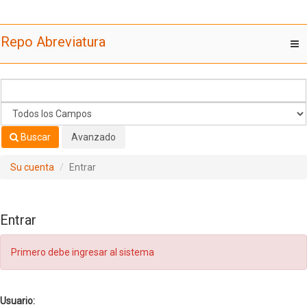
Saltar al contenido
Repo Abreviatura
T
nav
Buscar
Avanzado
Su cuenta
Entrar
Entrar
Primero debe ingresar al sistema
Usuario: