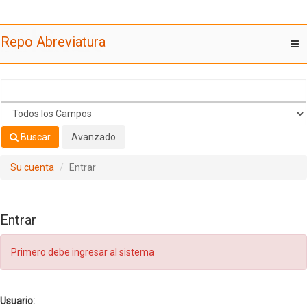
Saltar al contenido
Repo Abreviatura
T
nav
Buscar
Avanzado
Su cuenta
Entrar
Entrar
Primero debe ingresar al sistema
Usuario: