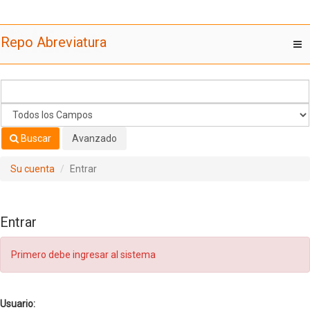
Saltar al contenido
Repo Abreviatura
T
nav
Buscar
Avanzado
Su cuenta
Entrar
Entrar
Primero debe ingresar al sistema
Usuario: