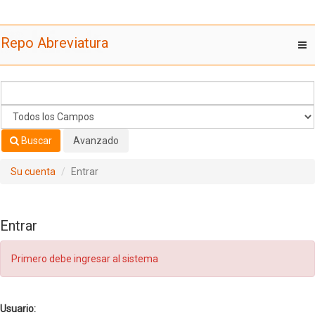
Saltar al contenido
Repo Abreviatura
T
nav
Buscar
Avanzado
Su cuenta
Entrar
Entrar
Primero debe ingresar al sistema
Usuario: