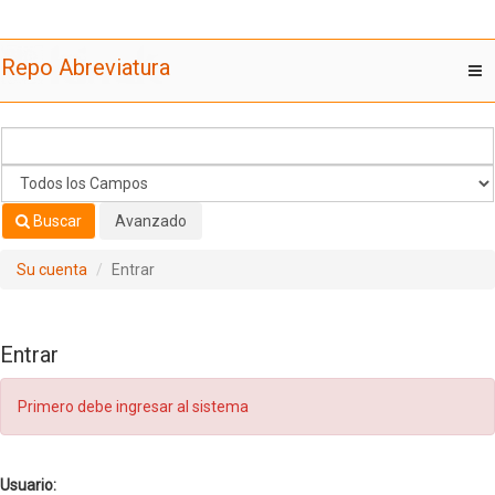
Saltar al contenido
Repo Abreviatura
T
nav
Buscar
Avanzado
Su cuenta
Entrar
Entrar
Primero debe ingresar al sistema
Usuario: