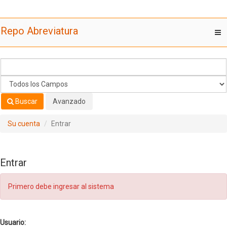
Saltar al contenido
Repo Abreviatura
T
nav
Buscar
Avanzado
Su cuenta
Entrar
Entrar
Primero debe ingresar al sistema
Usuario: