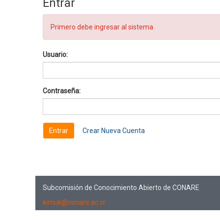
Entrar
Primero debe ingresar al sistema
Usuario:
Contraseña:
Crear Nueva Cuenta
Subcomisión de Conocimiento Abierto de CONARE
kimuk@conare.ac.cr