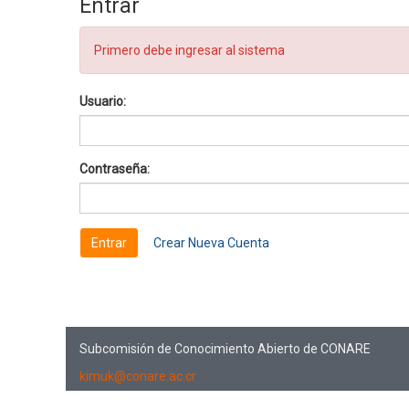
Entrar
Primero debe ingresar al sistema
Usuario:
Contraseña:
Crear Nueva Cuenta
Subcomisión de Conocimiento Abierto de CONARE
kimuk@conare.ac.cr