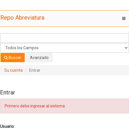
Saltar al contenido
Repo Abreviatura
T
nav
Buscar
Avanzado
Su cuenta
Entrar
Entrar
Primero debe ingresar al sistema
Usuario: