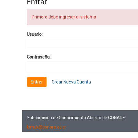
Entrar
Primero debe ingresar al sistema
Usuario:
Contraseña:
Crear Nueva Cuenta
Subcomisión de Conocimiento Abierto de CONARE
kimuk@conare.ac.cr