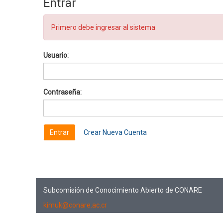
Entrar
Primero debe ingresar al sistema
Usuario:
Contraseña:
Crear Nueva Cuenta
Subcomisión de Conocimiento Abierto de CONARE
kimuk@conare.ac.cr