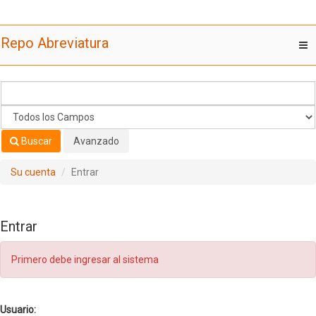
Saltar al contenido
Repo Abreviatura
T
nav
Buscar
Avanzado
Su cuenta
Entrar
Entrar
Primero debe ingresar al sistema
Usuario: