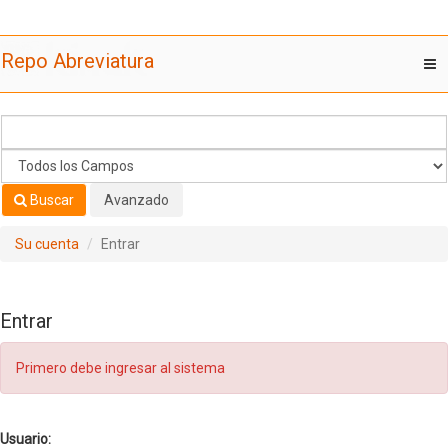
Saltar al contenido
Repo Abreviatura
T
nav
Buscar
Avanzado
Su cuenta
Entrar
Entrar
Primero debe ingresar al sistema
Usuario: