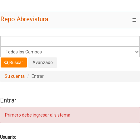
Saltar al contenido
Repo Abreviatura
T
nav
Buscar
Avanzado
Su cuenta
Entrar
Entrar
Primero debe ingresar al sistema
Usuario: