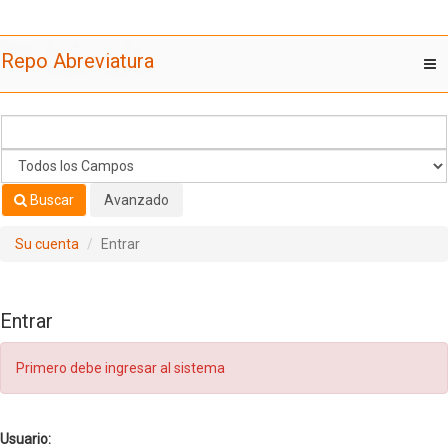
Saltar al contenido
Repo Abreviatura
T
nav
Buscar
Avanzado
Su cuenta
Entrar
Entrar
Primero debe ingresar al sistema
Usuario: