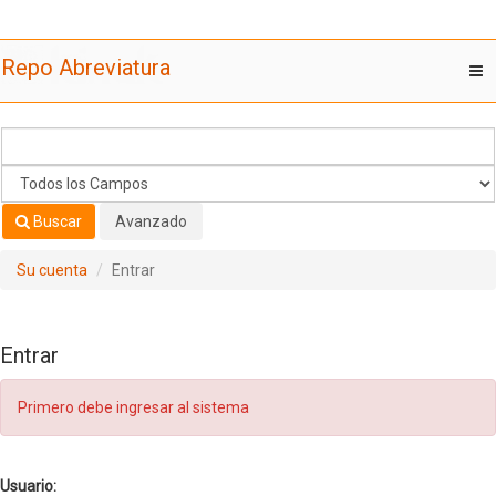
Saltar al contenido
Repo Abreviatura
T
nav
Buscar
Avanzado
Su cuenta
Entrar
Entrar
Primero debe ingresar al sistema
Usuario: