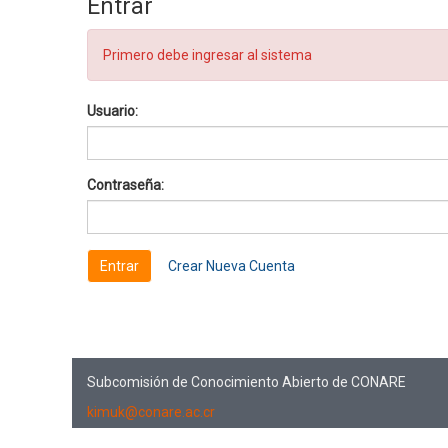
Entrar
Primero debe ingresar al sistema
Usuario:
Contraseña:
Crear Nueva Cuenta
Subcomisión de Conocimiento Abierto de CONARE
kimuk@conare.ac.cr