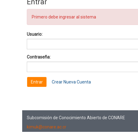
Entrar
Primero debe ingresar al sistema
Usuario:
Contraseña:
Crear Nueva Cuenta
Subcomisión de Conocimiento Abierto de CONARE
kimuk@conare.ac.cr