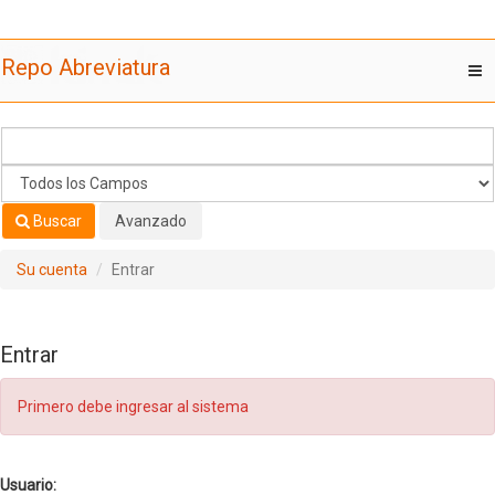
Saltar al contenido
Repo Abreviatura
T
nav
Buscar
Avanzado
Su cuenta
Entrar
Entrar
Primero debe ingresar al sistema
Usuario: